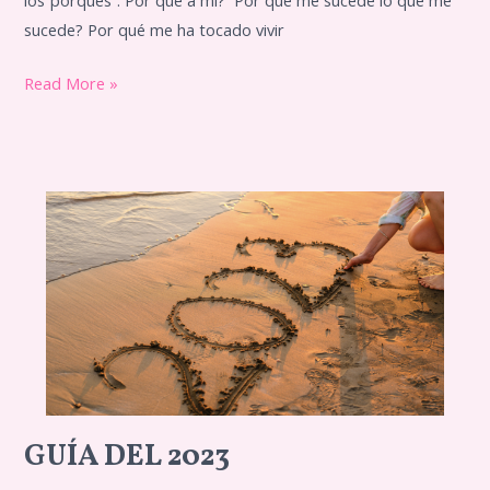
los“porqués”. Por qué a mi? Por qué me sucede lo que me
sucede? Por qué me ha tocado vivir
Read More »
GUÍA DEL 2023
Guía
del