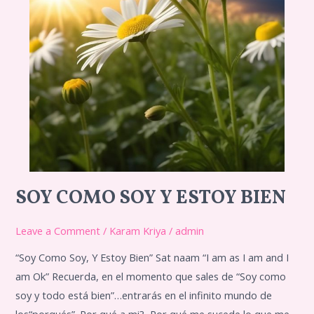
SOY COMO SOY Y ESTOY BIEN
Soy
como
Leave a Comment
/
Karam Kriya
/
admin
soy
y
“Soy Como Soy, Y Estoy Bien” Sat naam “I am as I am and I
estoy
am Ok” Recuerda, en el momento que sales de “Soy como
bien
soy y todo está bien”…entrarás en el infinito mundo de