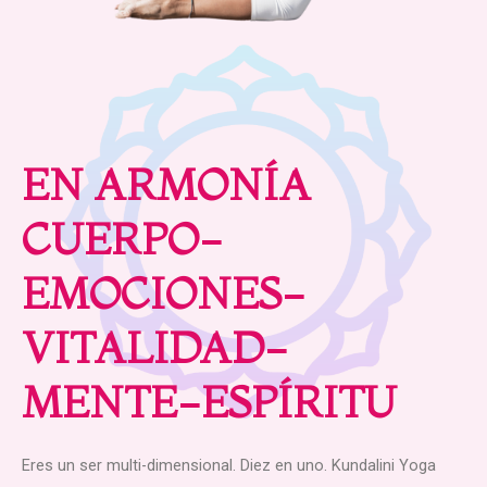
EN ARMONÍA
CUERPO-
EMOCIONES-
VITALIDAD-
MENTE-ESPÍRITU
Eres un ser multi-dimensional. Diez en uno. Kundalini Yoga