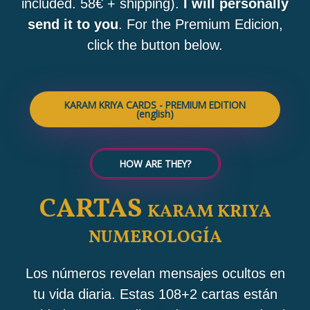
included.
58€ + shipping).
I will personally
a
send it to you
.
For the Premium Edicion,
p
click the button below.
p
KARAM KRIYA CARDS - PREMIUM EDITION
(english)
HOW ARE THEY?
CARTAS
KARAM KRIYA
NUMEROLOGÍA
Los números revelan mensajes ocultos en
tu vida diaria. Estas 108+2 cartas están