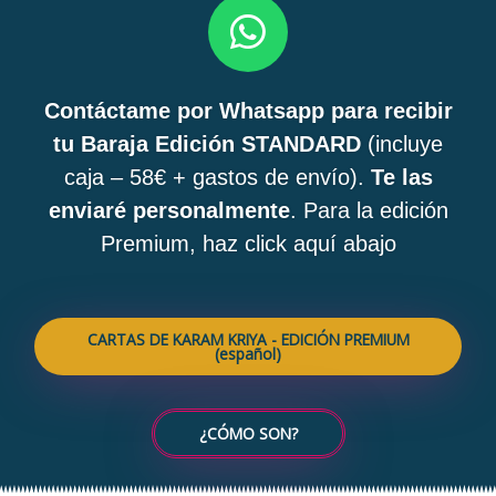
W
h
u
a
s
Contáctame por Whatsapp para recibir
t
tu Baraja Edición STANDARD
(incluye
s
caja – 58€ + gastos de envío).
Te las
a
enviaré personalmente
. Para la edición
p
Premium, haz click aquí abajo
p
CARTAS DE KARAM KRIYA - EDICIÓN PREMIUM
(español)
¿CÓMO SON?