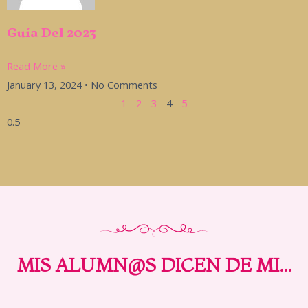
Guía Del 2023
Read More »
January 13, 2024
No Comments
1
2
3
4
5
MIS ALUMN@S DICEN DE MI...