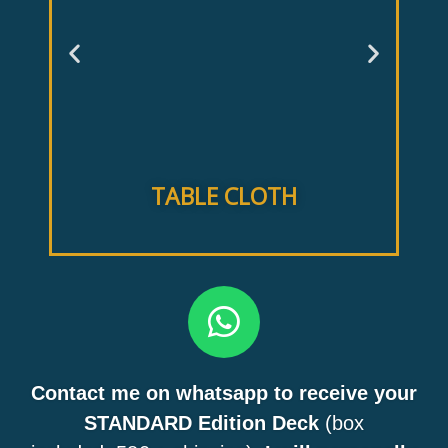
P
N
r
e
e
x
TABLE CLOTH
v
t
i
o
W
h
u
a
s
Contact me on whatsapp to receive your
t
STANDARD Edition Deck
(box
s