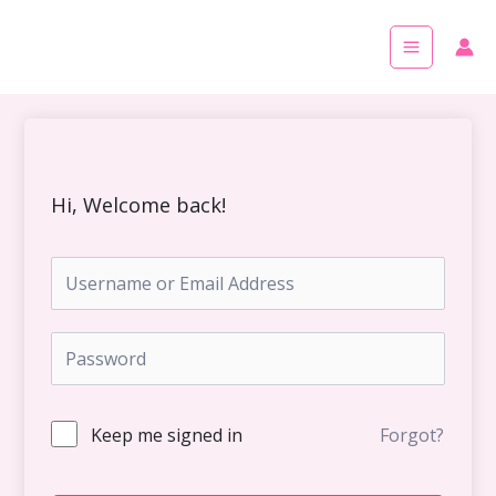
Skip
Main
to
Menu
content
Hi, Welcome back!
Keep me signed in
Forgot?