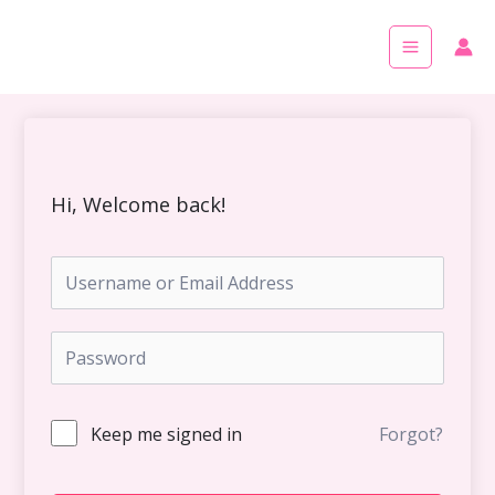
Skip
Main
to
Menu
content
Hi, Welcome back!
Keep me signed in
Forgot?