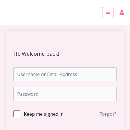
Skip
Main
to
Menu
content
Hi, Welcome back!
Keep me signed in
Forgot?