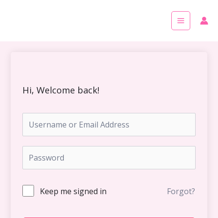
Skip
Main
to
Menu
content
Hi, Welcome back!
Keep me signed in
Forgot?