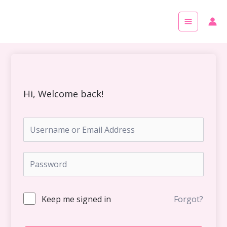
Skip
Main
to
Menu
content
Hi, Welcome back!
Keep me signed in
Forgot?