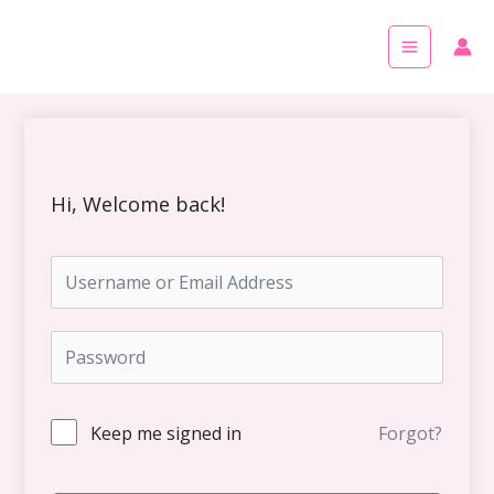
Skip
Main
to
Menu
content
Hi, Welcome back!
Keep me signed in
Forgot?