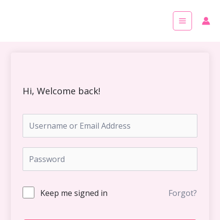
Skip
Main
to
Menu
content
Hi, Welcome back!
Keep me signed in
Forgot?