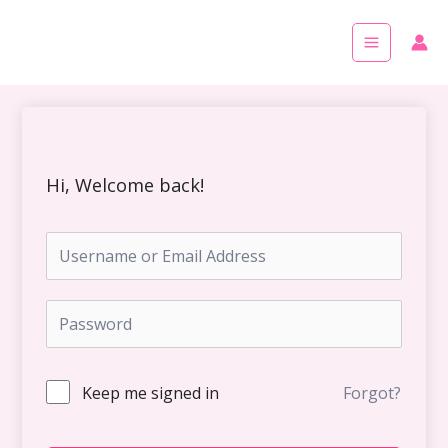
Skip
Main
to
Menu
content
Hi, Welcome back!
Keep me signed in
Forgot?