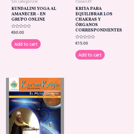
Sin categorizar
Clases KY
KUNDALINI YOGA AL
KRIYA PARA
AMANECER – EN
EQUILIBRAR LOS
GRUPO ONLINE
CHAKRAS Y
ÓRGANOS
CORRESPONDIENTES
Rated
€
60.00
0
out
of
Rated
€
15.00
Add to cart
5
0
out
of
Add to cart
5