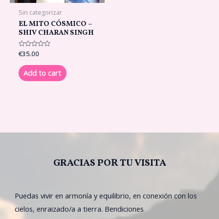
Sin categorizar
EL MITO CÓSMICO –
SHIV CHARAN SINGH
Rated
€
35.00
0
out
of
Add to cart
5
GRACIAS POR TU VISITA
Puedas vivir en armonía y equilibrio, en conexión con los
cielos, enraizado/a a tierra. Bendiciones