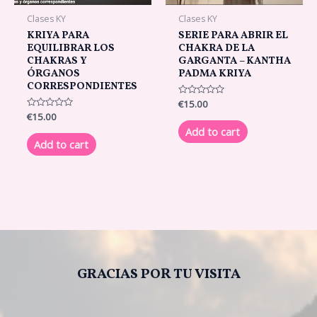
Clases KY
Clases KY
KRIYA PARA
SERIE PARA ABRIR EL
EQUILIBRAR LOS
CHAKRA DE LA
CHAKRAS Y
GARGANTA – KANTHA
ÓRGANOS
PADMA KRIYA
CORRESPONDIENTES
Rated
€
15.00
0
Rated
€
15.00
out
0
of
Add to cart
out
5
of
Add to cart
5
GRACIAS POR TU VISITA